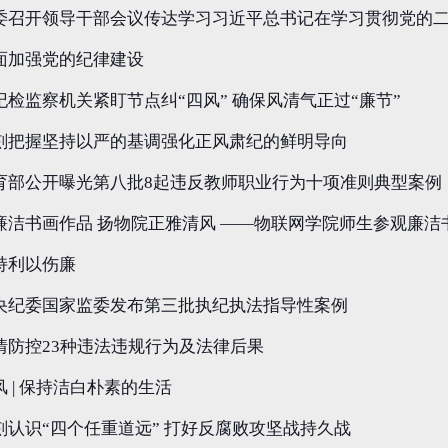
委召开领导干部会议传达学习习近平总书记在学习贯彻党的
面加强党的纪律建设
纪检监察机关紧盯节点纠“四风” 确保风清气正过“廉节”
刻把握坚持以严的基调强化正风肃纪的鲜明导向
育部公开曝光第八批8起违反教师职业行为十项准则典型案例
廉洁书画作品 扬物院正雅清风 ——物联网学院师生参观廉洁
持利以伤廉
央纪委国家监委发布第三批执纪执法指导性案例
情防控23种违法违规行为及法律后果
风 | 保持洁白朴素的生活
刻认识“四个任重道远” 打好反腐败攻坚战持久战