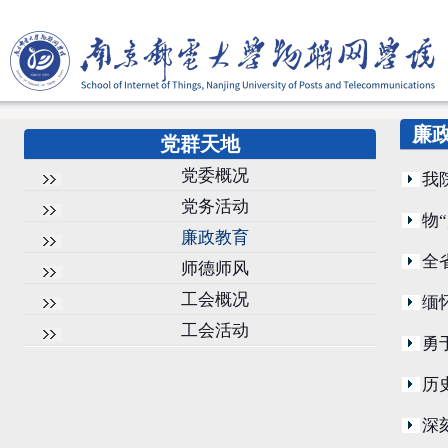
廉
党群天地
党委概况
我
党务活动
物
廉政教育
全
师德师风
工会概况
缅
工会活动
勇
历
深