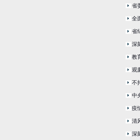
省
全
省
深
教
观
不
中
疫
清
深