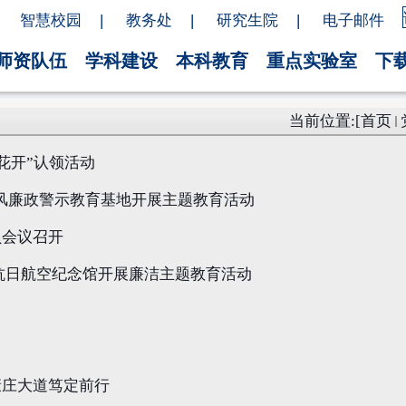
智慧校园
|
教务处
|
研究生院
|
电子邮件
师资队伍
学科建设
本科教育
重点实验室
下
当前位置:[
首页
花开”认领活动
党风廉政警示教育基地开展主题教育活动
员会议召开
抗日航空纪念馆开展廉洁主题教育活动
康庄大道笃定前行