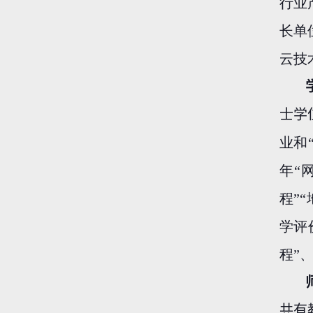
行业
长单
云技
士学
业和
年“
程”
学评
程”
共有