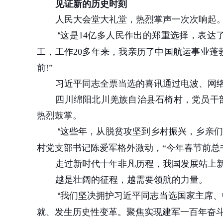
见证新的历史时刻
人民大会堂大礼堂，热烈掌声一次次响起
这是
14
亿多人民作出的郑重选择，表达了
“
工，工作
20
多年来，我亲历了中国航运事业蓬
前
!”
习近平同志全票当选的喜讯通过电波、网
四川绵阳北川羌族自治县石椅村，党员干
热烈鼓掌。
这些年，从脱贫攻坚到乡村振兴，乡亲们
“
村党支部书记陈爱军格外激动，“今年春节前
走过新时代十年非凡历程，我国发展站上
越是壮阔的征程，越需要领航的力量。
我们坚决拥护习近平同志当选国家主席、
“
就、发生历史性变革。聚焦实现建军一百年奋