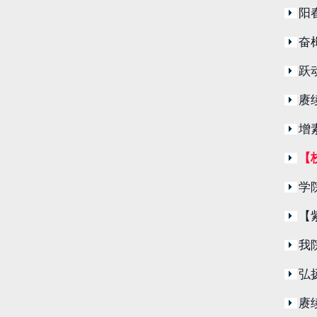
阳
奋
跃
赓
增
【
学
【
我
弘
赓