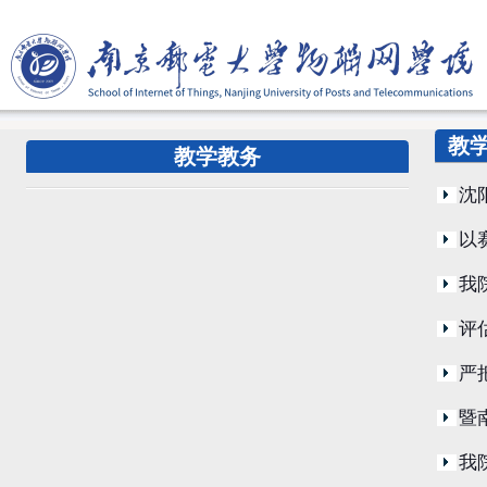
教
教学教务
沈
以
我
评
严
暨
我