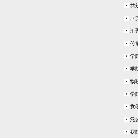
共
压
汇
传
学
学
物
学
党
党
我