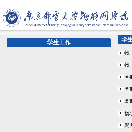
学
学生工作
物
物
暑
暑
暑
物
聚