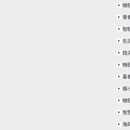
物
青
智
生
指
物
暮
循
物
智
海