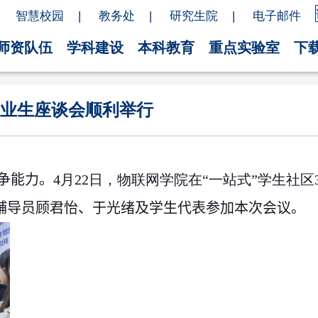
智慧校园
|
教务处
|
研究生院
|
电子邮件
师资队伍
学科建设
本科教育
重点实验室
下
届毕业生座谈会顺利举行
争能力
。
4
月
22
日，物联网学院在“一站式”学生社区
辅导员顾君怡、于光绪及学生代表
参加本次会议
。