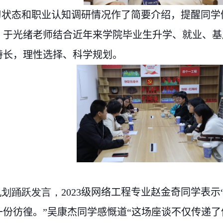
习状态和职业认知调研情况作了简要介绍，提醒同学
。于光绪
老师
结合近年来学院毕业生升学、就业、基
特长，理性选择、科学规划。
规划踊跃发言，
2023
级网络工程专业
赵金奇
同学表示
份彷徨。”吴康杰同学感慨道“这场座谈不仅传递了