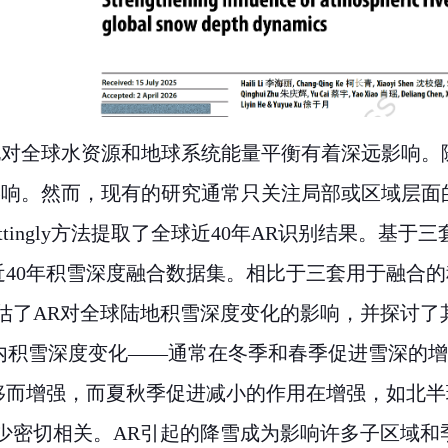
对全球水资源和地球系统能量平衡有着深远影响。
影响。然而，现有的研究通常只关注局部或区域层面
tingly
方法提取了全球近
40
年
AR
识别结果。基于三
近
40
年积雪深度融合数据集。相比于三套用于融合的
估了
AR
对全球陆地积雪深度变化的影响，并探讨了
内积雪深度变化——通常在冬季和春季促进雪深的增
移而增强，而夏秋季促进减小的作用在增强，如北半
少密切相关。
AR
引起的降雪成为影响许多子区域和