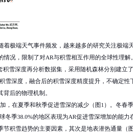
随着极端天气事件频发，越来越多的研究关注极端
的情况，限制了对
AR
与积雪相互作用的全球性理解
套积雪深度再分析数据集，采用随机森林分别建立
积雪深度，融合后的积雪深度精度提升，不确定性
其背后的物理机制。
加，在夏季和秋季促进雪深的减少（图
1
）。冬春
球冬季
38.0%
的地区表现为
AR
促进雪深增加的能力
季节积雪趋势的主要因素，其次是地表潜热通量（