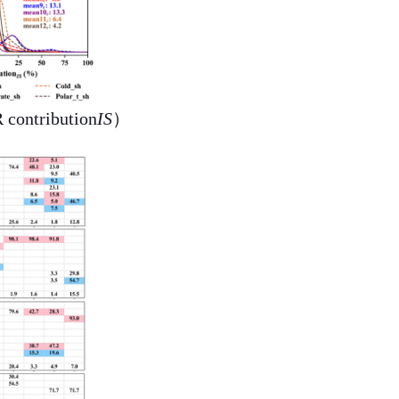
 contribution
IS
）