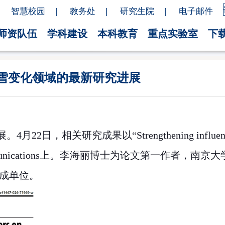
智慧校园
|
教务处
|
研究生院
|
电子邮件
师资队伍
学科建设
本科教育
重点实验室
下
在全球积雪变化领域的最新研究进展
展。
4
月
22
日，相关研究成果以“
Strengthening influen
nications
上。李海丽博士为论文第一作者，南京大
成单位。