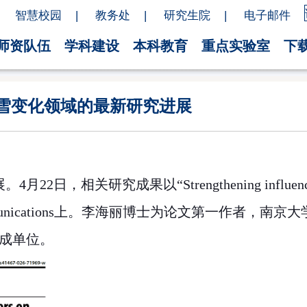
智慧校园
|
教务处
|
研究生院
|
电子邮件
师资队伍
学科建设
本科教育
重点实验室
下
在全球积雪变化领域的最新研究进展
展。
4
月
22
日，相关研究成果以“
Strengthening influen
nications
上。李海丽博士为论文第一作者，南京大
成单位。