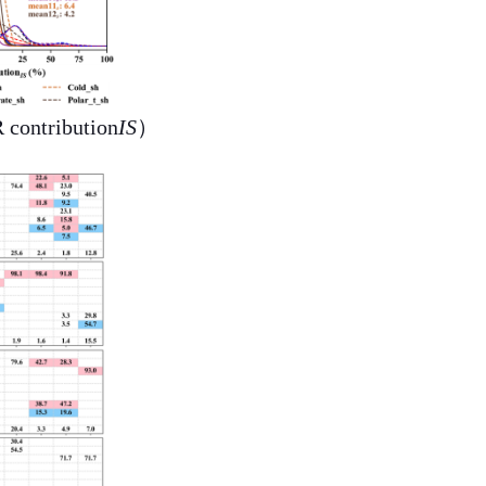
 contribution
IS
）