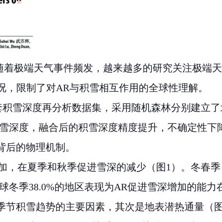
随着极端天气事件频发，越来越多的研究关注极端天
况，限制了对
AR
与积雪相互作用的全球性理解。
套积雪深度再分析数据集，采用随机森林分别建立了
雪深度，融合后的积雪深度精度提升，不确定性下
背后的物理机制。
加，在夏季和秋季促进雪深的减少（图
1
）。冬春季
球冬季
38.0%
的地区表现为
AR
促进雪深增加的能力
季节积雪趋势的主要因素，其次是地表潜热通量（