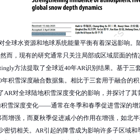
对全球水资源和地球系统能量平衡有着深远影响。
。然而，现有的研究通常只关注局部或区域层面的情
tingly
方法提取了全球近
40
年
AR
识别结果。基于三
0
年积雪深度融合数据集。相比于三套用于融合的积
了
AR
对全球陆地积雪深度变化的影响，并探讨了其
内积雪深度变化——通常在冬季和春季促进雪深的增
移而增强，而夏秋季促进减小的作用在增强，如北半
少密切相关。
AR
引起的降雪成为影响许多子区域和