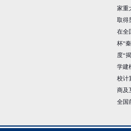
家重
取得
在全
杯”
度“
学建
校计
商及
全国