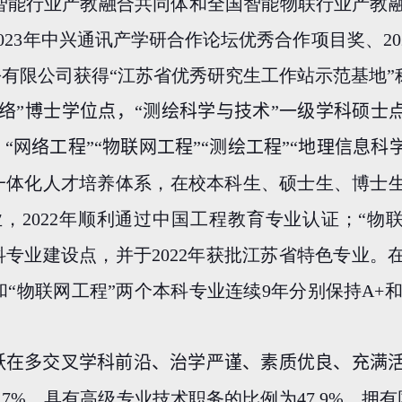
智能行业产教融合共同体和全国智能物联行业产教
023
年中兴通讯产学研合作论坛优秀合作项目奖、
20
份有限公司获得“江苏省优秀研究生工作站示范基地”
络”博士学位点，“测绘科学与技术”一级学科硕士点
“网络工程”“物联网工程”“测绘工程”“地理信息科学
次一体化人才培养体系，在校本科生、硕士生、博士
业，
2022
年顺利通过中国工程教育专业认证；“物联
科专业建设点，并于
2022
年获批江苏省特色专业。
和“物联网工程”两个本科专业连续
9
年分别保持
A+
跃在多交叉学科前沿、治学严谨、素质优良、充满
.7%
，具有高级专业技术职务的比例为
47.9%
。拥有