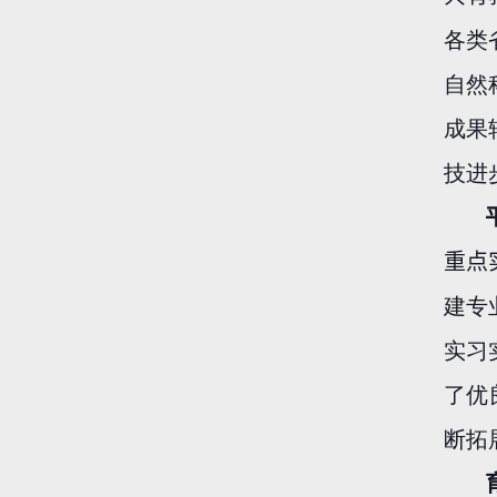
各类
自然
成果
技进
重点
建专
实习
了优
断拓