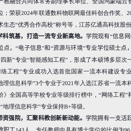
产教融合共同体常务副理事长单位、全国鸿蒙端云
位；荣获
2024
年联通数科物联网最佳科创合作奖、
2
术生态“优秀合作高校”称号等，江苏亿通高科技股
学科筑基，打造一流专业新高地。
学院现有“信息网
位点，“电子信息”和“资源与环境”专业学位硕士点，
“四新”专业“智能感知工程”，形成了本硕博多层
网络工程”专业成功入选首批国家一流本科建设专
“地理信息科学”
3
个专业于
2021
年入选江苏省一流本
价》全国高等学校专业等级排行榜中，“网络工程”
、“地理信息科学”专业保持
B+
等级。
师资强院，汇聚科教创新新动能。
学院拥有一支活
教职工
143
人，专任教师中具有博士学位的比例为
96