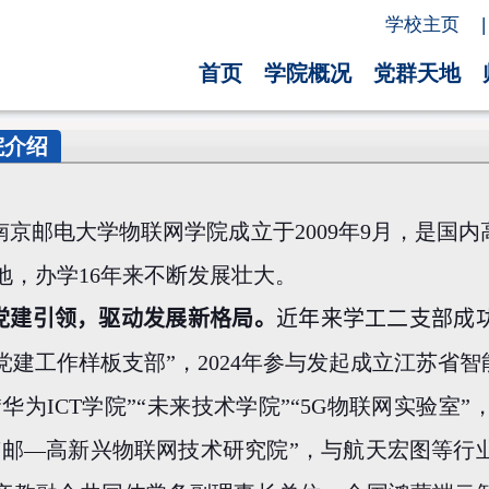
学校主页
|
首页
学院概况
党群天地
院介绍
南京邮电大学物联网学院成立于
2009
年
9
月，是国内
地，办学
16
年来不断发展壮大。
党建引领，驱动发展新格局。
近年来学工二支部成
党建工作样板支部”，
2024
年参与发起成立江苏省智
“华为
ICT
学院”“未来技术学院”“
5G
物联网实验室”
南邮—高新兴物联网技术研究院”，与航天宏图等行