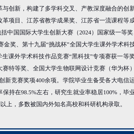
革与创新，构建了多学科交叉、产教深度融合的创
改革项目、江苏省教学成果奖、江苏省一流课程等
包括中国国际大学生创新大赛（
2024
）国家级一等奖
赛金奖、第十九届“挑战杯”全国大学生课外学术科
大学生课外学术科技作品竞赛“黑科技”专项赛获一等
大赛特等奖、全国大学生物联网设计竞赛（华为杯
创新竞赛奖项
400
余项。学院毕业生备受各大电信
率保持在
98.5%
左右，研究生就业率稳居
100%
，毕
%
以上，多数被国内外知名高校和科研机构录取。