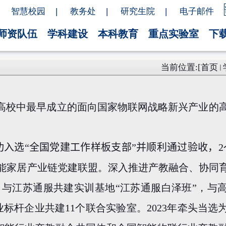
智慧校园
|
教务处
|
研究生院
|
电子邮件
师资队伍
学科建设
本科教育
重点实验室
下
当前位置:[
首页
高校中最早成立的面向国家物联网战略新兴产业的
功入选“全国党建工作样板支部”并顺利通过验收，
2
能家居产业链党建联盟。深入推进产教融合、协同
，与江苏通服共建实训基地“江苏通服白泽班”，与
业标杆企业共建
11
个联合实验室。
2023
年牵头当选