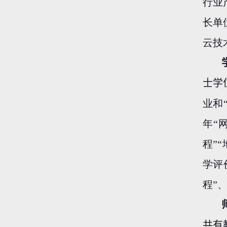
行业
长单
云技
士学
业和
年“
程”
学评
程”
共有