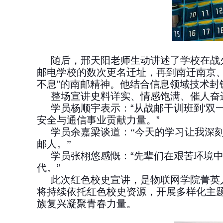
随后，邢天阳老师生动讲述了学校在战
邮电学校的数次更名迁址，再到南迁南京
不息
”
的南邮精神。他结合信息领域技术封
整场宣讲史料详实、情感饱满、催人奋
学员
杨顺宇表示
：
“
从战邮干训班到
‘双
安全与通信事业贡献力量。
”
学员
余嘉梁
谈道：
“
今天的学习让我深
邮人。
”
学员
张栩悠
感慨：
“
先辈们在艰苦环境
代。
”
此次红色校史宣讲，是物联网学院菁英
将持续依托红色校史资源，开展多样化主
族复兴凝聚青春力量。