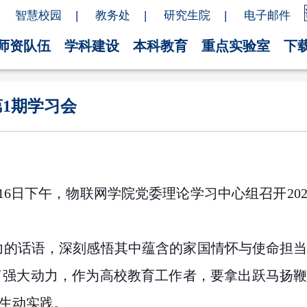
智慧校园
|
教务处
|
研究生院
|
电子邮件
师资队伍
学科建设
本科教育
重点实验室
下
第1期学习会
16
日下午，物联网学院党委理论学习中心组召开
20
力的话语，深刻感悟其中蕴含的家国情怀与使命担
了强大动力，作为高校教育工作者，要拿出跃马扬
生动实践。