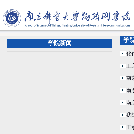
学
学院新闻
化
王
南
南
南
我
王